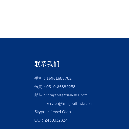
微信
联系我们
：15961653782
手机
：0510-86389258
传真
邮件
：
info@brightsail-asia.com
service@brihgtsail-asia.com
Skype.
：Jewel.Qian.
QQ：2439932324