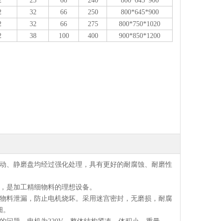
2
25
66
240
800*645*900
2
32
66
250
800*645*900
2
32
66
275
800*750*1020
2
38
100
400
900*850*1200
是动、静磨盘均经过强化处理，具有更好的耐腐蚀、耐磨性
高，是加工精细物料的理想设备。
免物料泄漏，防止电机烧坏。采用迷宫密封，无磨损，耐腐
细。