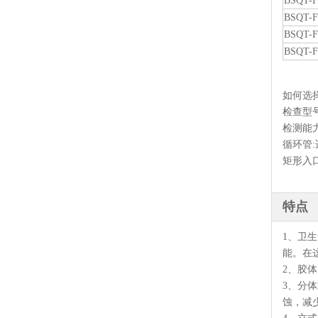
BSQT-F
BSQT-F
BSQT-F
BSQT-F
如何选
检查型
检测能
循环管
矩形入
特点
1、卫
能。在
2、胶
3、分
蚀，减