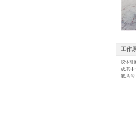
工作
胶体研
成,其
液,均