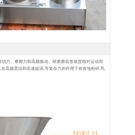
剪切力、摩擦力和高频振动。研磨磨齿形坡度相对运动而
又在高频震动和高速旋涡,等复杂力的作用下有效地粉碎,乳