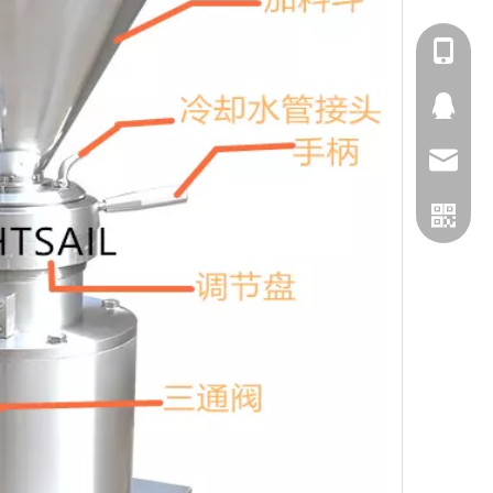
1596165
2439932
info@brig
service@b
微信