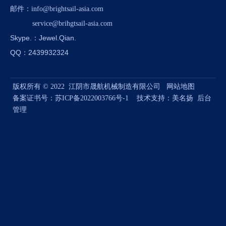
(min)
邮件
：
info@brightsail-asia.com
整机
尺寸
φ900×1905
φ1160×2215
φ1450×2820
φ1850×3450
φ1850×3450
φ2260×4210
φ3080×5810
φ3576×6310
service@brihgtsail-asia.com
mm)
重量
500
600
1300
1600
1600
2800
5600
6700
Skype.
：Jewel.Qian.
(kg)
QQ：2439932324
上一条:
版权所有 © 2022 江阴市晟航机械制造有限公司
网站地图
备案证书号：
苏ICP备2022003766号-1
技术支持：
美名扬
后台
下一条:
管理
BSD 双螺杆锥形混合机