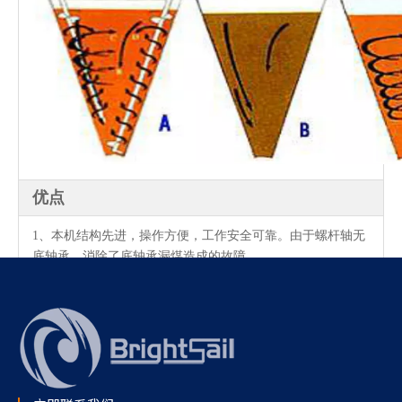
优点
1、本机结构先进，操作方便，工作安全可靠。由于螺杆轴无
底轴承，消除了底轴承漏煤造成的故障。
2、本机混合速度快，混合质量均匀。本机双螺旋排列不对
称，由于双螺旋大小不同，扩大了搅拌范围，因此对比性非
常大，对混合比例非常特殊的物料非常有用。本机混合时间
短，混合均匀度高，出料干净。
3、本机节能效果显着。与滚筒式搅拌机相比，本机仅消耗滚
筒式搅拌机的1/10能量。
4、混合过程中温热，物料不会压送、磨损、过热。