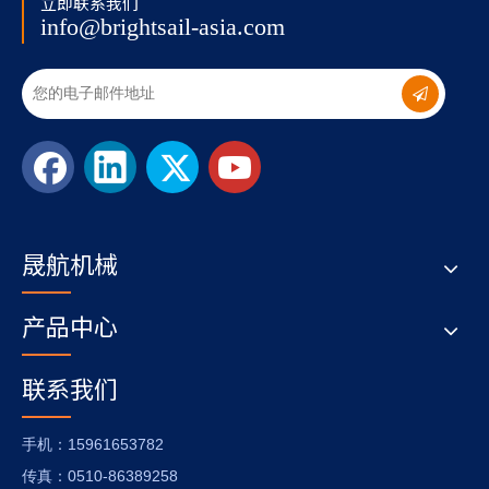
立即联系我们
info@brightsail-asia.com
5. 混合后制剂稳定，不会分层和分离。
6、本机密封性好，操作简单，维修方便，使用寿命长，可根
据用户要求将锥体制成压力容器进行压缩和抽真空操作。
7、材质可分为碳钢和不锈钢，用户可根据需要选择。
技术参数
型号
BSD-200
BSD-500
BSD-1000
BSD-2000
BSD-3000
BSD-4000
BSD-10000
BSD-15000
总容
晟航机械
积
0.2
0.5
1
2
3
4
10
15
(m3）
装载
0.6
0.6
0.6
0.6
0.6
0.6
0.6
0.6
系数
最大
产品中心
装载
95
190
380
720
1080
1400
3600
5400
重量
(kg)
疏松
-0.8
-0.8
-0.8
-0.8
-0.8
-0.8
-0.8
-0.8
联系我们
密度
原材
料粒
20-250
20-250
20-250
20-250
20-250
20-250
20-250
20-250
径
(mesh)
：15961653782
手机
功率
2.2
4
4
5.5
5.5
11
18.5
22
(kw)
：0510-86389258
传真
混合
时长
6-10
8-10