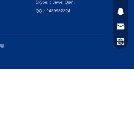
Skype.
：Jewel.Qian.
QQ：2439932324
2439932
info@brig
service@b
理
微信