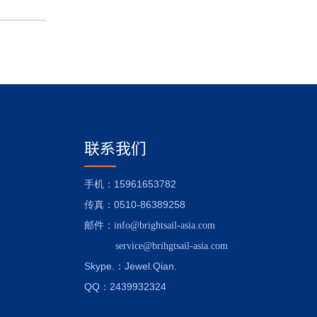
联系我们
：15961653782
手机
：0510-86389258
传真
邮件
：
info@brightsail-asia.com
service@brihgtsail-asia.com
Skype.
：Jewel.Qian.
QQ：2439932324