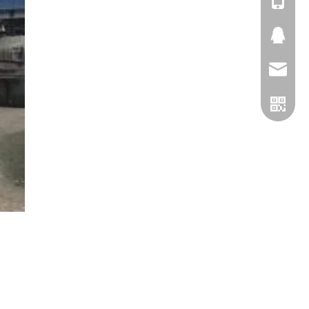
1596165
2439932
info@brig
service@b
微信
。